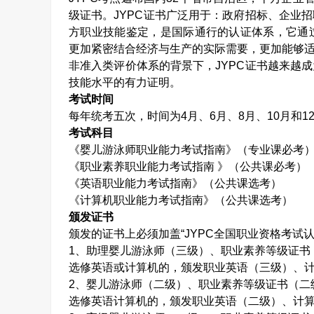
级证书。
JYPC
证书广泛用于：政府招标、企业招
方职业技能鉴定，是国际通行的认证体系，它通
更加紧密结合经济与生产的实际需要，更加能够适
非准入类评价体系的背景下，
JYPC
证书越来越成
技能水平的有力证明。
考试时间
每年统考五次，时间为
4
月、
6
月、
8
月、
10
月和
1
考试科目
《婴儿游泳师职业能力考试指南》（专业课必考
《职业素养职业能力考试指南 》（公共课必考）
《英语职业能力考试指南》（公共课选考）
《计算机职业能力考试指南》（公共课选考）
颁发证书
颁发的证书上必须加盖“
JYPC
全国职业资格考试认
1
、助理婴儿游泳师（三级）、职业素养等级证书
选修英语或计算机的，颁发职业英语（三级）、
2
、婴儿游泳师（二级）、职业素养等级证书（二
选修英语计算机的，颁发职业英语（二级）、计