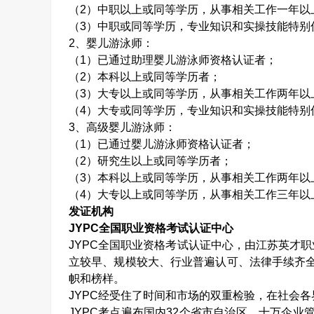
（
2
）中职以上或同等学历，从事相关工作一年以
（
3
）中职或同等学历，专业知识和实操技能特别
2
、婴儿游泳师：
（
1
）已通过助理婴儿游泳师资格认证者；
（
2
）本科以上或同等学历者；
（
3
）大专以上或同等学历，从事相关工作两年以
（
4
）大专或同等学历，专业知识和实操技能特别
3
、高级婴儿游泳师：
（
1
）已通过婴儿游泳师资格认证者；
（
2
）研究生以上或同等学历者；
（
3
）本科以上或同等学历，从事相关工作两年以
（
4
）大专以上或同等学历，从事相关工作三年以
发证机构
JYPC
全国职业资格考试认证中心
JYPC
全国职业资格考试认证中心，由江苏英才职
立较早、规模较大、行业普遍认可、法律手续齐
帜和榜样。
JYPC
经受住了时间和市场的双重检验，在社会各
JYPC
考点遍布国内
32
个省市自治区，十万企业