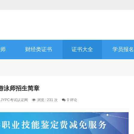
济师
财经类证书
证书大全
学员报名
游泳师招生简章
: JYPC考试认证网
浏览 : 231 次
0 评论