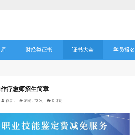
济师
财经类证书
证书大全
学员报名
动作疗愈师招生简章
作者 :
浏览 : 72 次
0 评论